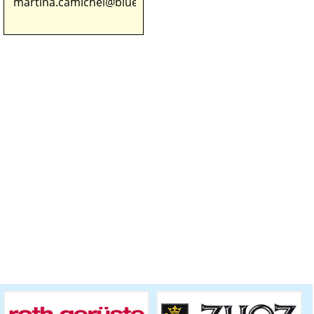
martina.camichel@bluewin.ch
m
.ch