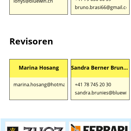
lonys@bluewin.ch
bruno.brasi66@gmail.co
Revisoren
Marina Hosang
Sandra Berner Brunies
marina.hosang@hotmail.com
+41 78 745 20 30
sandra.brunies@bluewin