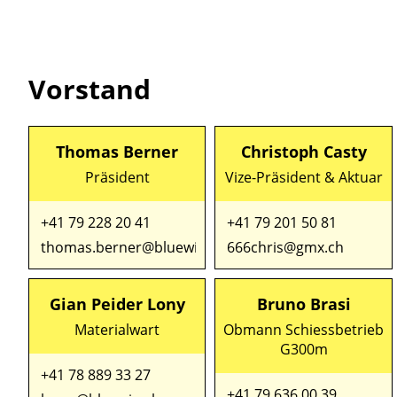
Vorstand
Thomas Berner
Christoph Casty
Präsident
Vize-Präsident & Aktuar
+41 79 228 20 41
+41 79 201 50 81
thomas.berner@bluewin.ch
666chris@gmx.ch
Gian Peider Lony
Bruno Brasi
Materialwart
Obmann Schiessbetrieb
G300m
+41 78 889 33 27
+41 79 636 00 39